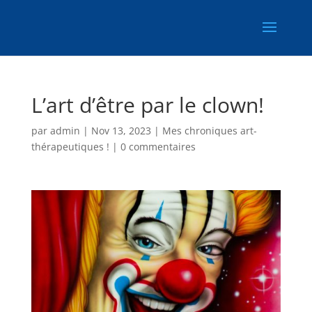
L’art d’être par le clown!
par
admin
|
Nov 13, 2023
|
Mes chroniques art-
thérapeutiques !
|
0 commentaires