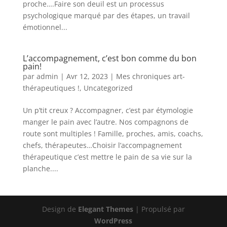
proche….Faire son deuil est un processus
psychologique marqué par des étapes, un travail
émotionnel...
L’accompagnement, c’est bon comme du bon
pain!
par
admin
|
Avr 12, 2023
|
Mes chroniques art-
thérapeutiques !
,
Uncategorized
Un p’tit creux ? Accompagner, c’est par étymologie
manger le pain avec l’autre. Nos compagnons de
route sont multiples ! Famille, proches, amis, coachs,
chefs, thérapeutes…Choisir l’accompagnement
thérapeutique c’est mettre le pain de sa vie sur la
planche....
Design de
Elegant Themes
| Propulsé par
WordPress